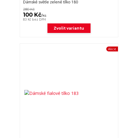
Dámské světle zelené tílko 180
280 Kč
100 Kč
/
ks
83 Kč
bez DPH
Zvolit variantu
Akce