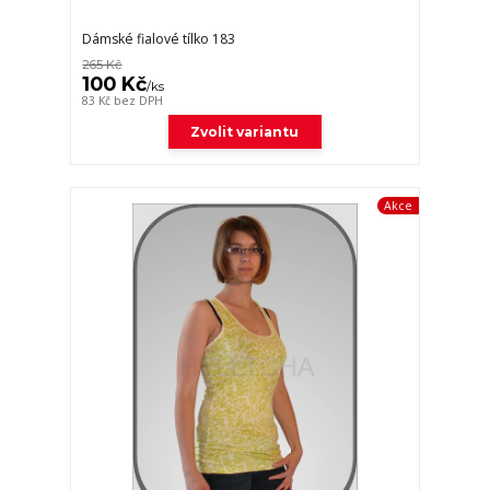
Dámské fialové tílko 183
265 Kč
100 Kč
/
ks
83 Kč
bez DPH
Zvolit variantu
Akce