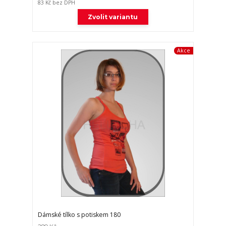
83 Kč
bez DPH
Zvolit variantu
Akce
Dámské tílko s potiskem 180