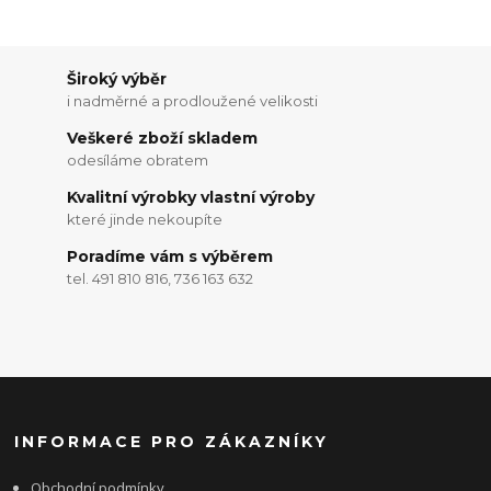
Široký výběr
i nadměrné a prodloužené velikosti
Veškeré zboží skladem
odesíláme obratem
Kvalitní výrobky vlastní výroby
které jinde nekoupíte
Poradíme vám s výběrem
tel. 491 810 816, 736 163 632
INFORMACE PRO ZÁKAZNÍKY
Obchodní podmínky