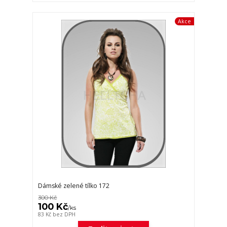
Akce
Dámské zelené tílko 172
300 Kč
100 Kč
/
ks
83 Kč
bez DPH