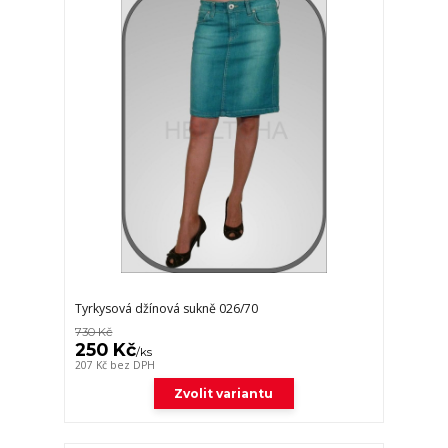
Tyrkysová džínová sukně 026/70
730 Kč
250 Kč
/
ks
207 Kč
bez DPH
Zvolit variantu