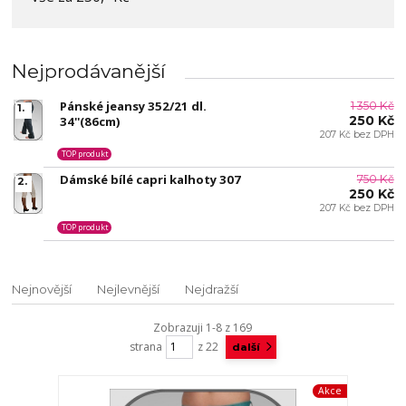
Nejprodávanější
Pánské jeansy 352/21 dl.
1 350 Kč
1.
250 Kč
34''(86cm)
207 Kč bez DPH
TOP produkt
Dámské bílé capri kalhoty 307
750 Kč
2.
250 Kč
207 Kč bez DPH
TOP produkt
Nejnovější
Nejlevnější
Nejdražší
Zobrazuji 1-8 z 169
strana
z 22
další
Akce