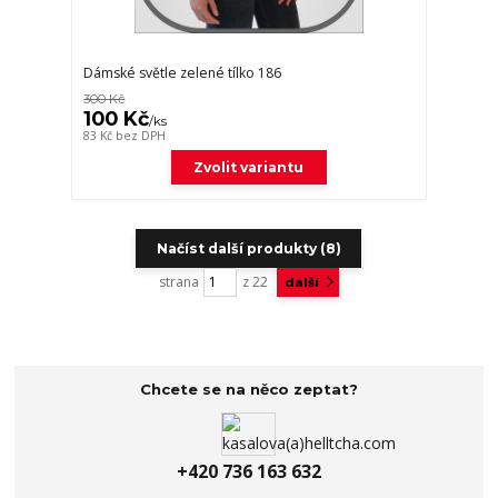
Dámské světle zelené tílko 186
300 Kč
100 Kč
/
ks
83 Kč
bez DPH
Zvolit variantu
Načíst další produkty (8)
strana
z 22
další
Chcete se na něco zeptat?
+420 736 163 632