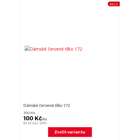
Akce
Dámské červené tílko 172
300 Kč
100 Kč
/
ks
83 Kč
bez DPH
Zvolit variantu