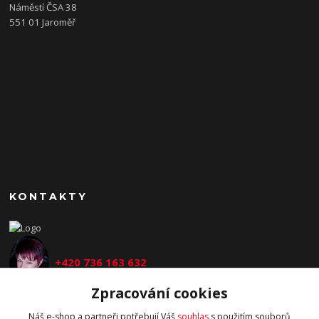
Náměstí ČSA 38
551 01 Jaroměř
KONTAKTY
+420 736 163 632
Zpracování cookies
kasalova@helltcha.com
Náš e-shop a partneři potřebují Váš
souhlas
s použitím souborů