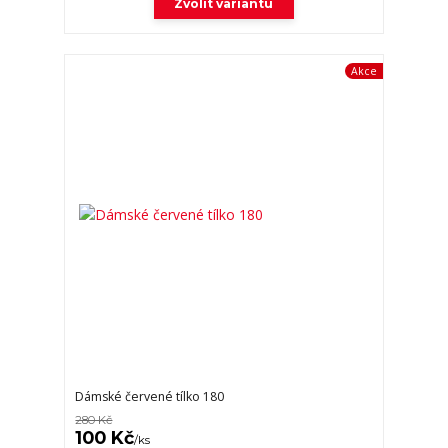
Zvolit variantu
Akce
Dámské červené tílko 180
280 Kč
100 Kč
/
ks