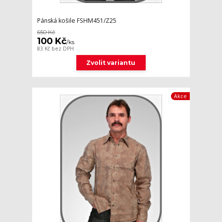
Pánská košile FSHM451/Z25
650 Kč
100 Kč
/
ks
83 Kč
bez DPH
Zvolit variantu
Akce