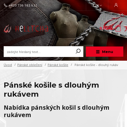
+420 736 163 632
CZK
0
0,00 Kč
Menu
Úvod
Pánské oblečení
Pánské košile
Pánské košile - dlouhý rukáv
Pánské košile s dlouhým
rukávem
Nabídka pánských košil s dlouhým
rukávem