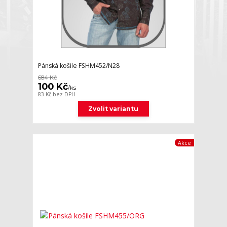
Pánská košile FSHM452/N28
684 Kč
100 Kč
/
ks
83 Kč
bez DPH
Zvolit variantu
Akce