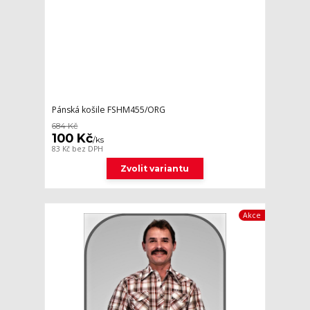
Pánská košile FSHM455/ORG
684 Kč
100 Kč
/
ks
83 Kč
bez DPH
Zvolit variantu
Akce