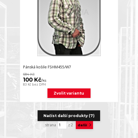
Pánská košile FSHM455/W7
684 Kč
100 Kč
/
ks
83 Kč
bez DPH
Zvolit variantu
Načíst další produkty (7)
strana
z 2
další