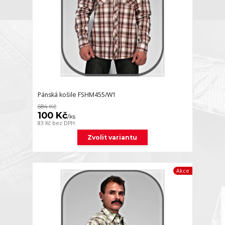
Pánská košile FSHM455/W1
684 Kč
100 Kč
/
ks
83 Kč
bez DPH
Zvolit variantu
Akce