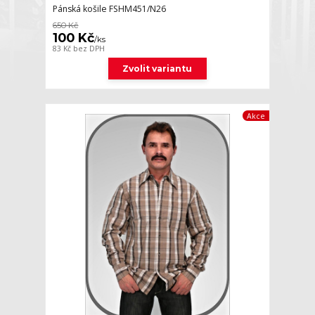
Pánská košile FSHM451/N26
650 Kč
100 Kč
/
ks
83 Kč
bez DPH
Zvolit variantu
Akce