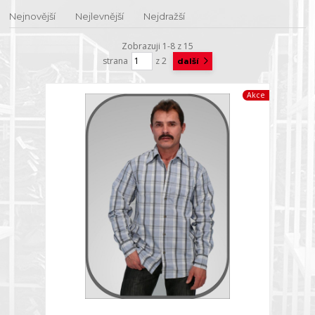
Nejnovější
Nejlevnější
Nejdražší
Zobrazuji 1-8 z 15
strana
z 2
další
Akce