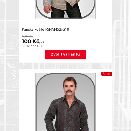
Pánská košile FSHM452/G19
684 Kč
100 Kč
/
ks
83 Kč
bez DPH
Zvolit variantu
Akce