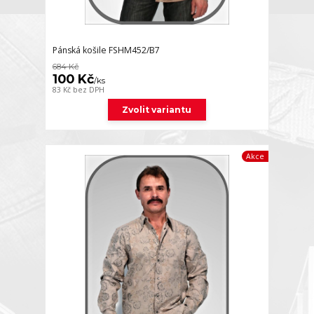
Pánská košile FSHM452/B7
684 Kč
100 Kč
/
ks
83 Kč
bez DPH
Zvolit variantu
Akce