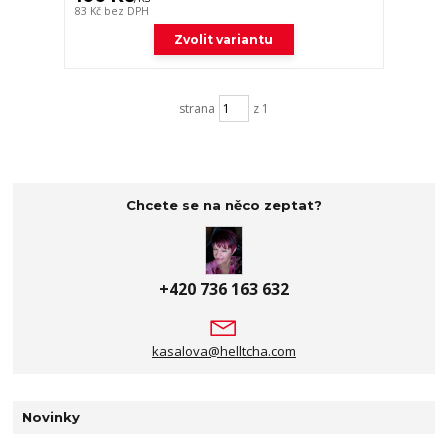
83 Kč
bez DPH
Zvolit variantu
strana
z 1
Chcete se na něco zeptat?
+420 736 163 632
kasalova@helltcha.com
Novinky