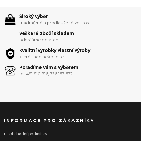
Široký výběr
i nadměrné a prodloužené velikosti
Veškeré zboží skladem
odesíláme obratem
Kvalitní výrobky vlastní výroby
které jinde nekoupíte
Poradíme vám s výběrem
tel. 491 810 816, 736 163 632
INFORMACE PRO ZÁKAZNÍKY
Obchodní podmínky