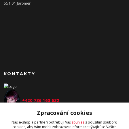
551 01 Jaroměř
KONTAKTY
+420 736 163 632
Zpracování cookies
kasalova@helltcha.com
Náš e-shop a partneři potřebují Váš
souhlas
s použitím souborů
cookies, aby Vám mohli zobrazovat informace týkající se Vašich