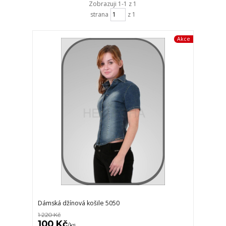
Zobrazuji 1-1 z 1
strana
z 1
Akce
Dámská džínová košile 5050
1 220 Kč
100 Kč
/
ks