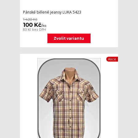
Pánské bělené jeansy LUKA 5423
1 420 Kč
100 Kč
/
ks
83 Kč
bez DPH
Zvolit variantu
Akce