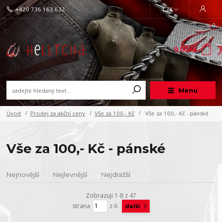
+420 736 163 632
CZK
0
0,00 Kč
Menu
Úvod
Prodej za akční ceny
Vše za 100,- Kč
Vše za 100,- Kč - pánské
Vše za 100,- Kč - pánské
Nejnovější
Nejlevnější
Nejdražší
Zobrazuji 1-8 z 47
strana
z 6
další