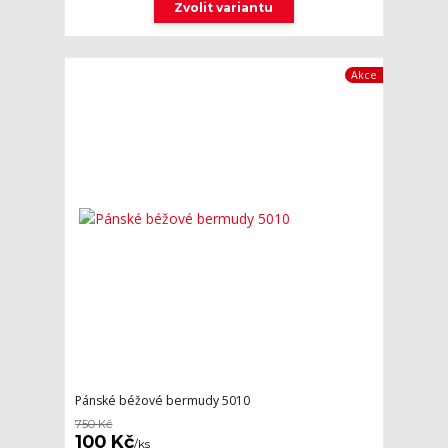
Zvolit variantu
Akce
Pánské béžové bermudy 5010
750 Kč
100 Kč
/
ks