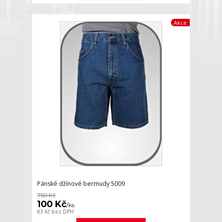
Akce
Pánské džínové bermudy 5009
750 Kč
100 Kč
/
ks
83 Kč
bez DPH