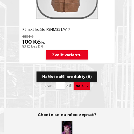
Pánská košile FSHM351/A17
650 Kč
100 Kč
/
ks
83 Kč
bez DPH
Zvolit variantu
Načíst další produkty (8)
strana
z 6
další
Chcete se na něco zeptat?