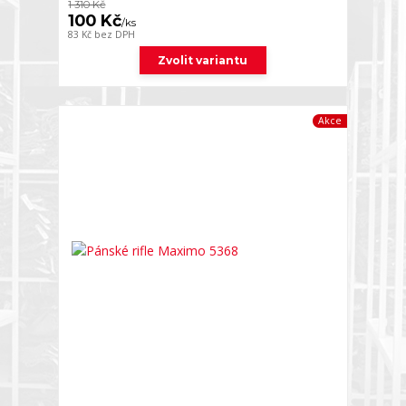
1 310 Kč
100 Kč
/
ks
83 Kč
bez DPH
Zvolit variantu
Akce