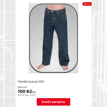
Akce
Pánské jeansy 5001
890 Kč
100 Kč
/
ks
83 Kč
bez DPH
Zvolit variantu