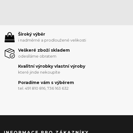
Široký výběr
i nadměrné a prodloužené velikosti
Veškeré zboží skladem
odesíláme obratem
Kvalitní výrobky vlastní výroby
které jinde nekoupíte
Poradíme vám s výběrem
tel. 491 810 816, 736 163 632
INFORMACE PRO ZÁKAZNÍKY