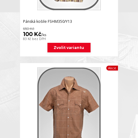
Pánská košile FSHM350/Y13
650 Kč
100 Kč
/
ks
83 Kč
bez DPH
Zvolit variantu
Akce