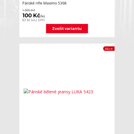
Pánské rifle Maximo 5368
1 355 Kč
100 Kč
/
ks
83 Kč
bez DPH
Zvolit variantu
Akce