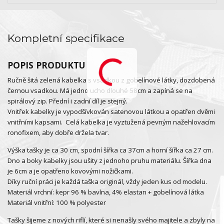
Kompletní specifikace
POPIS PRODUKTU
Ručně šitá zelená kabelka s vsadkou z gobelínové látky, dozdobená
černou vsadkou. M
á jedno ucho dlouhé 58cm a zapíná se na
spirálový zip. Přední i zadní díl je stejný.
Vnitřek kabelky je vypodšívkován satenovou látkou a opatřen dvěmi
vnitřními kapsami. Celá kabelka je vyztužená pevným nažehlovacím
ronofixem
, aby dobře držela tvar.
Výška tašky je ca 30 cm, spodní šířka ca 37cm a horní šířka ca 27 cm.
Dno a boky kabelky jsou ušity z jednoho pruhu materiálu. Šířka dna
je 6cm a je opatřeno kovovými nožičkami.
Díky ruční práci je každá taška originál, vždy jeden kus od modelu.
Materiál vrchní: kepr 96 % bavlna, 4% elastan + gobelínová látka
Materiál vnitřní: 100 % polyester
Tašky šijeme z nových riflí, které si nenašly svého majitele a zbyly na