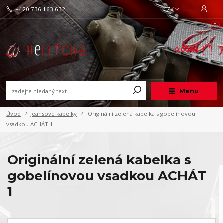
+420 736 163 632
CZK
0
0,00 Kč
Menu
Úvod
Jeansové kabelky
Originální zelená kabelka s gobelínovou
vsadkou ACHÁT 1
Originální zelená kabelka s
gobelínovou vsadkou ACHÁT
1