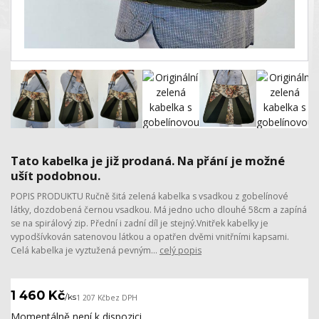
Tato kabelka je již prodaná. Na přání je možné
ušít podobnou.
POPIS PRODUKTU Ručně šitá zelená kabelka s vsadkou z gobelínové
látky, dozdobená černou vsadkou. Má jedno ucho dlouhé 58cm a zapíná
se na spirálový zip. Přední i zadní díl je stejný.Vnitřek kabelky je
vypodšívkován satenovou látkou a opatřen dvěmi vnitřními kapsami.
Celá kabelka je vyztužená pevným...
celý popis
1 460 Kč
/
ks
1 207 Kč
bez DPH
Momentálně není k dispozici