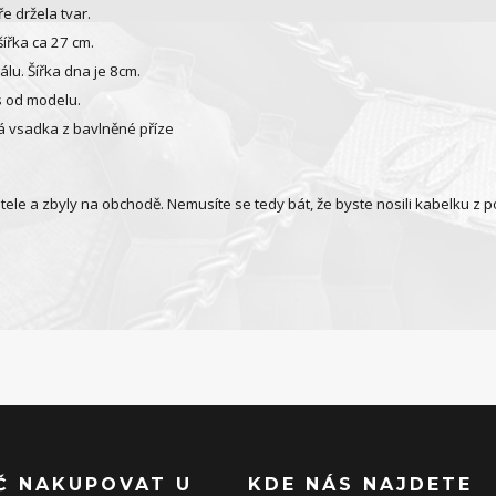
ře držela tvar.
šířka ca 27 cm.
lu. Šířka dna je 8cm.
us od modelu.
á vsadka z bavlněné příze
jitele a zbyly na obchodě. Nemusíte se tedy bát, že byste nosili kabelku z p
Č NAKUPOVAT U
KDE NÁS NAJDETE