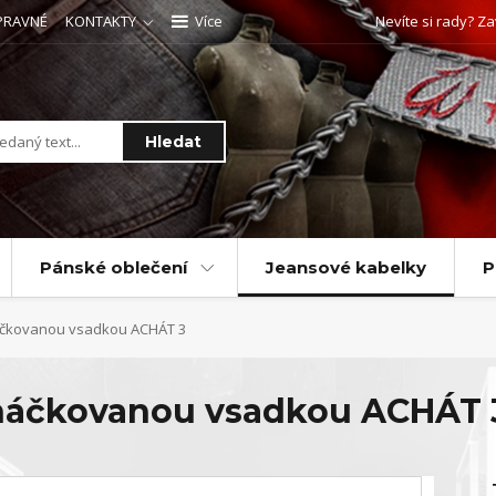
PRAVNÉ
KONTAKTY
Více
Nevíte si rady? Za
Hledat
Pánské oblečení
Jeansové kabelky
P
áčkovanou vsadkou ACHÁT 3
 háčkovanou vsadkou ACHÁT 