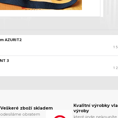
em AZURIT2
1 
ANT 3
1 
Kvalitní výrobky vla
Veškeré zboží skladem
výroby
odesíláme obratem
které jinde nekoupíte