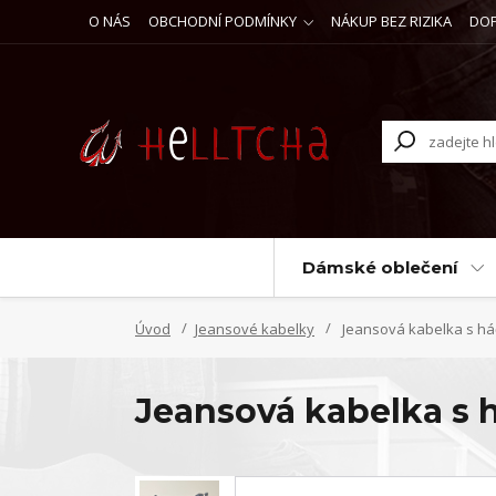
O NÁS
OBCHODNÍ PODMÍNKY
NÁKUP BEZ RIZIKA
DO
Dámské oblečení
Úvod
Jeansové kabelky
Jeansová kabelka s h
Jeansová kabelka s