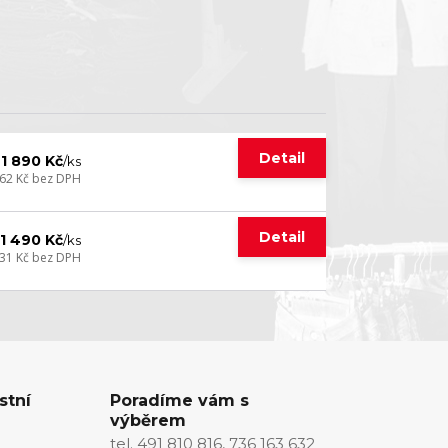
Detail
1 890 Kč
/
ks
562 Kč
bez DPH
Detail
1 490 Kč
/
ks
231 Kč
bez DPH
stní
Poradíme vám s
výběrem
tel. 491 810 816, 736 163 632