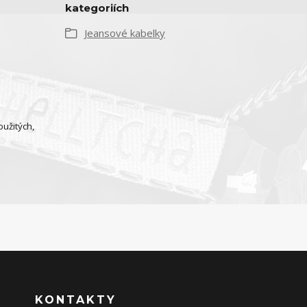
kategoriích
Jeansové kabelky
oužitých,
KONTAKTY