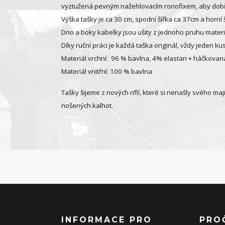
vyztužená pevným nažehlovacím ronofixem
, aby dob
Výška tašky je ca 30 cm, spodní šířka ca 37cm a horní 
Dno a boky kabelky jsou ušity z jednoho pruhu materiá
Díky ruční práci je každá taška originál, vždy jeden k
Materiál vrchní: 96 % bavlna, 4% elastan + háčkovan
Materiál vnitřní: 100 % bavlna
Tašky šijeme z nových riflí, které si nenašly svého ma
nošených kalhot.
INFORMACE PRO
PRO