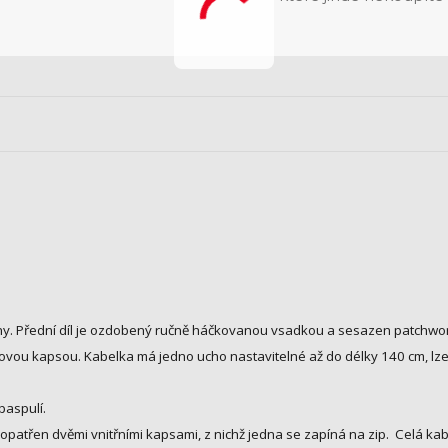
viny. Přední díl je ozdobený ručně háčkovanou vsadkou a sesazen patchw
ipovou kapsou. Kabelka m
á jedno ucho nastavitelné až do délky 140 cm, lze 
paspulí.
opatřen dvěmi vnitřními kapsami, z nichž jedna se zapíná na zip. Celá kab