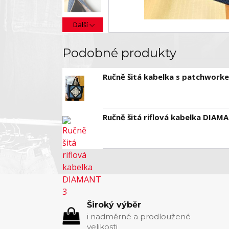
Další
Podobné produkty
Ručně šitá kabelka s patchwork
Ručně šitá riflová kabelka DIAM
Široký výběr
i nadměrné a prodloužené
velikosti