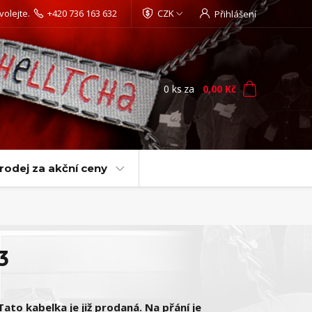
volejte.
+420 736 163 632
CZK
Přihlášení
0
ks
za
0,00 Kč
rodej za akční ceny
3
Tato kabelka je již prodaná. Na přání je