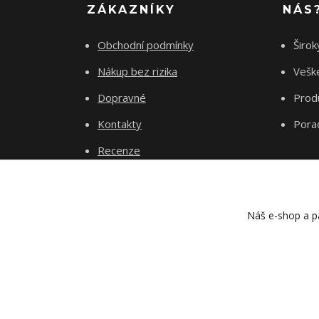
ZÁKAZNÍKY
NÁS
Obchodní podmínky
Širok
Nákup bez rizika
Vešk
Dopravné
Produ
Kontakty
Pora
Recenze
Náš e-shop a pa