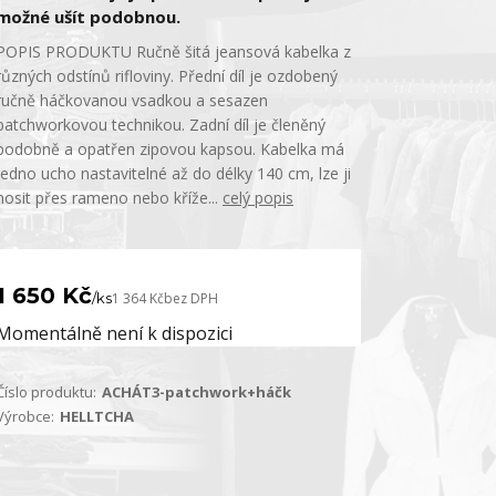
možné ušít podobnou.
POPIS PRODUKTU Ručně šitá jeansová kabelka z
různých odstínů rifloviny. Přední díl je ozdobený
ručně háčkovanou vsadkou a sesazen
patchworkovou technikou. Zadní díl je členěný
podobně a opatřen zipovou kapsou. Kabelka má
jedno ucho nastavitelné až do délky 140 cm, lze ji
nosit přes rameno nebo kříže...
celý popis
1 650 Kč
/
ks
1 364 Kč
bez DPH
Momentálně není k dispozici
Číslo produktu:
ACHÁT3-patchwork+háčk
Výrobce:
HELLTCHA