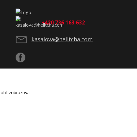
+420 736 163 632
kasalova@helltcha.com
ohli zobrazovat