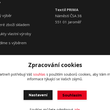
?
Textil PRIMA
ý výběr
Náměstí ČSA 38
551 01 Jaroměř
eré zboží skladem
kty vlastní výroby
díme s výběrem
Zpracování cookies
rtneři potřebují Váš
souhlas
s použitím souborů cookies, aby Vám m
informace týkající se Vašich zájmů.
Nastavení
Souhlasím
Vytvořeno na
Eshop-rychle.cz
Souhlas můžete odmítnout
zde
.