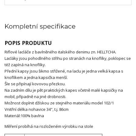
Kompletní specifikace
POPIS PRODUKTU
Riflové lacláče z bavlněného italského denimu zn. HELLTCHA.
Lacláky jsou pohodlného střihu po stranách na knoflíky, poklopec se
též zapíná na knoflíky.
Přední kapsy jsou šikmo střižené, na laclu je jedna velká kapsa s
knoflíkem a jedna kapsička menší.
Šle se připínají kovovou přezkou.
Na zadním dílu je pět praktických kapes včetně malé kapsičky na
mobil, případně na jiné drobnosti.
Možnost doplnit džískou ze stejného materiálu model 102/1
Vnitřní délka nohavice 34", t.j. 86cm
Materiál:100% bavlna
Měření probíhá na rozloženém výrobku na stole