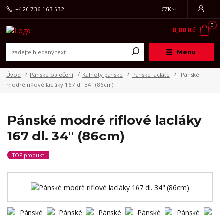
+420 736 163 632
CZK
0
0,00 Kč
Menu
Úvod
Pánské oblečení
Kalhoty pánské
Pánské lacláče
Pánské
modré riflové lacláky 167 dl. 34" (86cm)
Pánské modré riflové lacláky
167 dl. 34" (86cm)
TOP produkt