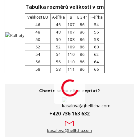
Tabulka rozměrů velikostí v cm
Velikost EU
A-šířka
B
E 34"
F-šířka
46
46
107
86
54
48
48
107
86
56
50
50
108
86
58
52
52
109
86
60
54
54
110
86
62
56
56
110
86
64
58
58
111
86
66
Chcete se na něco zeptat?
+420 736 163 632
kasalova@helltcha.com