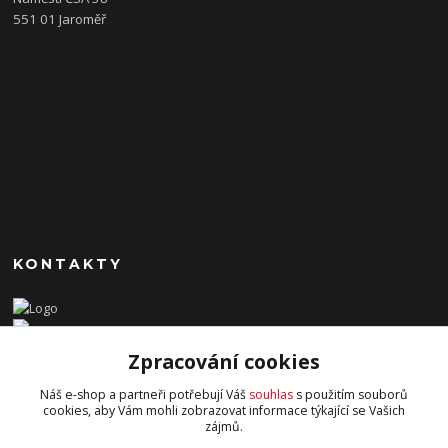
551 01 Jaroměř
KONTAKTY
+420 736 163 632
Zpracování cookies
kasalova@helltcha.com
Náš e-shop a partneři potřebují Váš
souhlas
s použitím souborů
cookies, aby Vám mohli zobrazovat informace týkající se Vašich
zájmů.