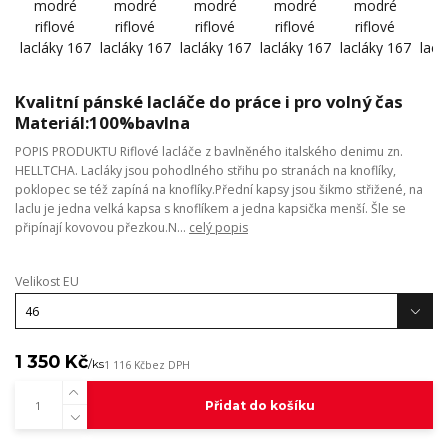
Kvalitní pánské lacláče do práce i pro volný čas
Materiál:100%bavlna
POPIS PRODUKTU Riflové lacláče z bavlněného italského denimu zn.
HELLTCHA. Lacláky jsou pohodlného střihu po stranách na knoflíky,
poklopec se též zapíná na knoflíky.Přední kapsy jsou šikmo střižené, na
laclu je jedna velká kapsa s knoflíkem a jedna kapsička menší. Šle se
připínají kovovou přezkou.N...
celý popis
Velikost EU
1 350 Kč
/
ks
1 116 Kč
bez DPH
Přidat do košíku