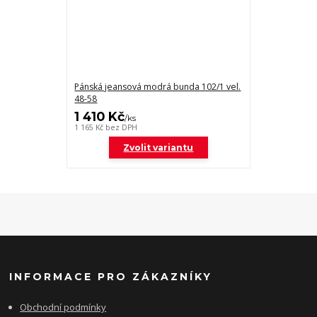
Pánská jeansová modrá bunda 102/1 vel.
48-58
1 410 Kč
/
ks
1 165 Kč
bez DPH
Zvolit variantu
INFORMACE PRO ZÁKAZNÍKY
Obchodní podmínky